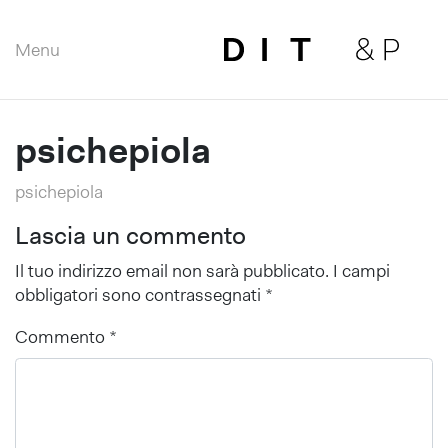
Menu
Close
psichepiola
psichepiola
Lascia un commento
Il tuo indirizzo email non sarà pubblicato.
I campi
obbligatori sono contrassegnati
*
Commento
*