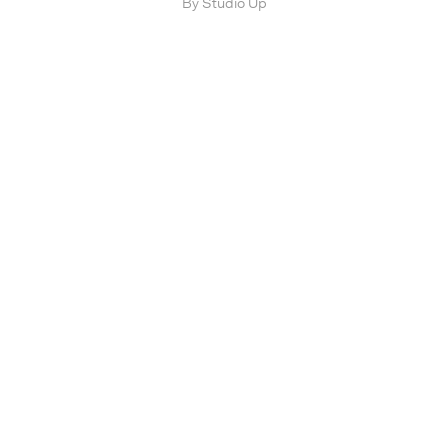
By Studio Up
STUDIO
COMPETENZE